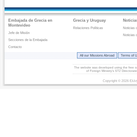
Embajada de Grecia en
Grecia y Uruguay
Noticia
Montevideo
Relaciones Políticas
Noticias 
Jefe de Misión
Noticias 
Secciones de la Embajada
Contacto
All our Missions Abroad
Terms of 
The website was developed using the free 
of Foreign Ministry's ST2 Directora
Copyright © 2026 Ελλη