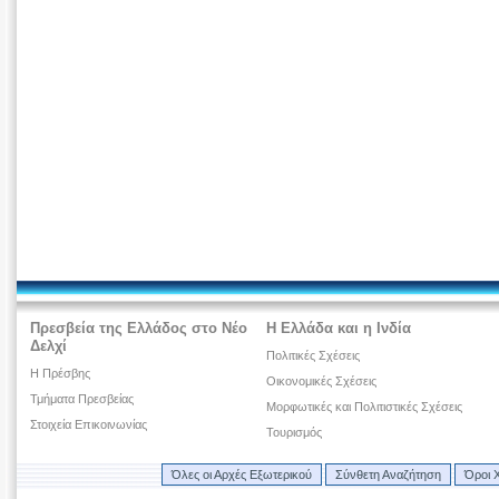
Πρεσβεία της Ελλάδος στο Νέο
Η Ελλάδα και η Ινδία
Δελχί
Πολιτικές Σχέσεις
Η Πρέσβης
Οικονομικές Σχέσεις
Τμήματα Πρεσβείας
Μορφωτικές και Πολιτιστικές Σχέσεις
Στοιχεία Επικοινωνίας
Τουρισμός
Όλες οι Αρχές Εξωτερικού
Σύνθετη Αναζήτηση
Όροι 