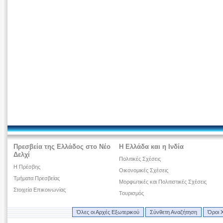
Πρεσβεία της Ελλάδος στο Νέο
Η Ελλάδα και η Ινδία
Δελχί
Πολιτικές Σχέσεις
Η Πρέσβης
Οικονομικές Σχέσεις
Τμήματα Πρεσβείας
Μορφωτικές και Πολιτιστικές Σχέσεις
Στοιχεία Επικοινωνίας
Τουρισμός
Όλες οι Αρχές Εξωτερικού
Σύνθετη Αναζήτηση
Όροι 