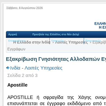
Σάββατο, 8 Αυγούστου 2026
ΕΛΛΗΝ
Η Ε
Αρχική
Πρεσβεία της Ελλάδος στο Νέο Δελχί
Επικαιρότητα
Υπηρεσίες
Επικοινωνία
Η Ελλάδα στην Ινδία
Λοιπές Υπηρεσίες
Εξακρίβ
Εγγράφων
Εξακρίβωση Γνησιότητας Αλλοδαπών 
Ινδία
-
Λοιπές Υπηρεσίες
Σελίδα 2 από 3
Apostille
APOSTILLE ή σφραγίδα της Χάγης ονομά
επισυνάπτεται σε έγγραφο εκδιδόμενο από τ