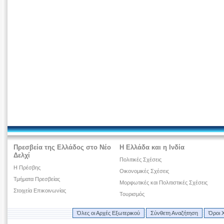
Πρεσβεία της Ελλάδος στο Νέο
Η Ελλάδα και η Ινδία
Δελχί
Πολιτικές Σχέσεις
Η Πρέσβης
Οικονομικές Σχέσεις
Τμήματα Πρεσβείας
Μορφωτικές και Πολιτιστικές Σχέσεις
Στοιχεία Επικοινωνίας
Τουρισμός
Όλες οι Αρχές Εξωτερικού
Σύνθετη Αναζήτηση
Όροι 