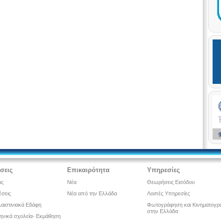
έσεις
Επικαιρότητα
Υπηρεσίες
ις
Νέα
Θεωρήσεις Εισόδου
έσεις
Νέα από την Ελλάδα
Λοιπές Υπηρεσίες
αιστινιακά Εδάφη
Φωτογράφηση και Κινηματογρ
στην Ελλάδα
ληνικά σχολεία- Εκμάθηση