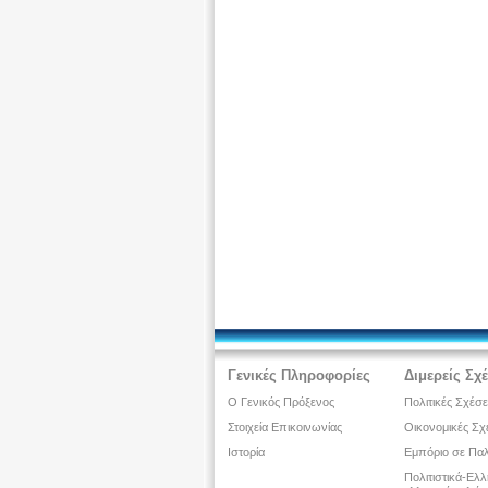
Γενικές Πληροφορίες
Διμερείς Σχ
Ο Γενικός Πρόξενος
Πολιτικές Σχέσε
Στοιχεία Επικοινωνίας
Οικονομικές Σχ
Ιστορία
Εμπόριο σε Παλ
Πολιτιστικά-Ελ