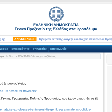
ΕΛΛΗΝΙΚΗ ΔΗΜΟΚΡΑΤΙΑ
Γενικό Προξενείο της Ελλάδος στα Ιεροσόλυμα
ΑΝΑΚΟΙΝΩΣΗ
Τηλέφωνα έκτακτης ανάγκης και στοιχεία επικοινωνίας Πρεσβειώ
χέσεις
Επικαιρότητα
Υπηρεσίες
Επικοινωνία
λυμα
Νέα
COVID-19 Οδηγίες για ταξιδιώτες
ού Δημόσιας Υγείας
id-19-advice-for-travellers/
Γενικής Γραμματείας Πολιτικής Προστασίας, που έχουν αναρτηθεί σε έξι
themata/se-exi-glosses-i-enimerosi-tis-genikis-grammateias-politikis-