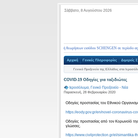
Σάββατο, 8 Αυγούστου 2026
Η
Ορισμός ραντεβού για την υποβολή θεωρήσεων εισόδου SCHENGEN σε περίοδο αιχμής
Αρχική
Γενικές Πληροφορίες
Διμερείς Σ
Γενικό Προξενείο της Ελλάδος στα Ιεροσό
COVID-19 Οδηγίες για ταξιδιώτες
Ιεροσόλυμα, Γενικό Προξενείο
-
Νέα
Παρασκευή, 28 Φεβρουαρίου 2020
Οδηγίες προστασίας του Εθνικού Οργανισμ
https://eody.gov.gr/en/novel-coronavirus-cov
Οδηγίες προστασίας από τον Κορωνοϊό της 
γλώσσες.
https://www.civilprotection.gr/el/simantika-