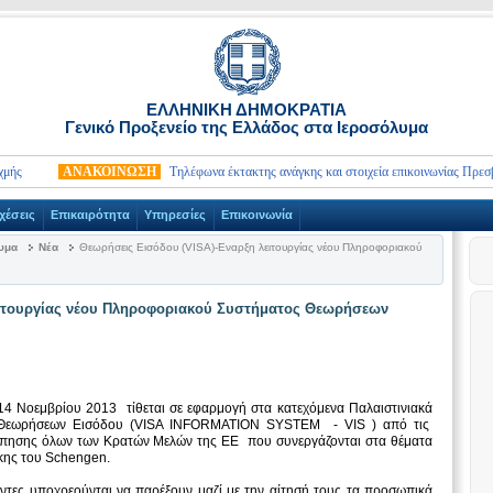
ΕΛΛΗΝΙΚΗ ΔΗΜΟΚΡΑΤΙΑ
Γενικό Προξενείο της Ελλάδος στα Ιεροσόλυμα
ΑΝΑΚΟΙΝΩΣΗ
Τηλέφωνα έκτακτης ανάγκης και στοιχεία επικοινωνίας Πρεσβειών
χέσεις
Επικαιρότητα
Υπηρεσίες
Επικοινωνία
λυμα
Νέα
Θεωρήσεις Εισόδου (VISA)-Εναρξη λειτουργίας νέου Πληροφοριακού
ειτουργίας νέου Πληροφοριακού Συστήματος Θεωρήσεων
4 Νοεμβρίου 2013 τίθεται σε εφαρμογή στα κατεχόμενα Παλαιστινιακά
Θεωρήσεων Εισόδου (VISA INFORMATION SYSTEM - VIS ) από τις
ώπησης όλων των Κρατών Μελών της ΕΕ που συνεργάζονται στα θέματα
κης του Schengen.
ύντες υποχρεούνται να παρέξουν μαζί με την αίτησή τους τα προσωπικά