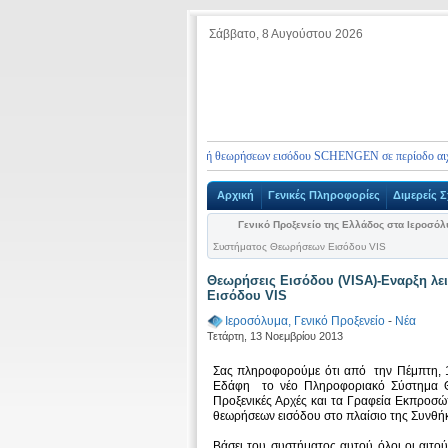
Σάββατο, 8 Αυγούστου 2026
Η
Ορισμός ραντεβού για την υποβολή θεωρήσεων εισόδου SCHENGEN σε περίοδο αιχμής
Αρχική
Γενικές Πληροφορίες
Διμερείς Σ
Γενικό Προξενείο της Ελλάδος στα Ιεροσό
Συστήματος Θεωρήσεων Εισόδου VIS
Θεωρήσεις Εισόδου (VISA)-Εναρξη λ
Εισόδου VIS
Ιεροσόλυμα, Γενικό Προξενείο
-
Νέα
Τετάρτη, 13 Νοεμβρίου 2013
Σας πληροφορούμε ότι από την Πέμπτη, 1
Εδάφη το νέο Πληροφοριακό Σύστημα 
Προξενικές Αρχές και τα Γραφεία Εκπροσ
θεωρήσεων εισόδου στο πλαίσιο της Συνθή
Βάσει του συστήματος αυτού όλοι οι αιτο