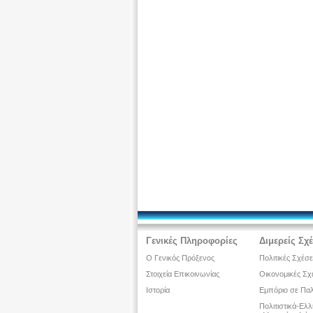
Γενικές Πληροφορίες
Διμερείς Σχ
Ο Γενικός Πρόξενος
Πολιτικές Σχέσε
Στοιχεία Επικοινωνίας
Οικονομικές Σχ
Ιστορία
Εμπόριο σε Παλ
Πολιτιστικά-Ελ