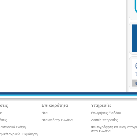
έσεις
Επικαιρότητα
Υπηρεσίες
ις
Νέα
Θεωρήσεις Εισόδου
έσεις
Νέα από την Ελλάδα
Λοιπές Υπηρεσίες
αιστινιακά Εδάφη
Φωτογράφηση και Κινηματογρ
στην Ελλάδα
ληνικά σχολεία- Εκμάθηση