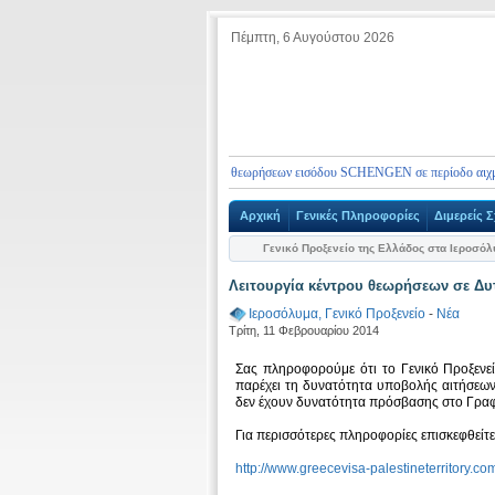
Πέμπτη, 6 Αυγούστου 2026
Ορισμός ραντεβού για την υποβολή θεωρήσεων εισόδου SCHENGEN σε περίοδο αιχμής
Αρχική
Γενικές Πληροφορίες
Διμερείς Σ
Γενικό Προξενείο της Ελλάδος στα Ιεροσό
Λειτουργία κέντρου θεωρήσεων σε Δυ
Ιεροσόλυμα, Γενικό Προξενείο
-
Νέα
Τρίτη, 11 Φεβρουαρίου 2014
Σας πληροφορούμε ότι το Γενικό Προξενεί
παρέχει τη δυνατότητα υποβολής αιτήσεων
δεν έχουν δυνατότητα πρόσβασης στο Γραφ
Για περισσότερες πληροφορίες επισκεφθείτε
http://www.greecevisa-palestineterritory.co