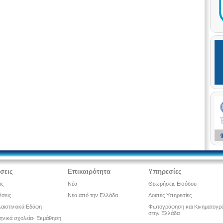
έσεις
Επικαιρότητα
Υπηρεσίες
ις
Νέα
Θεωρήσεις Εισόδου
έσεις
Νέα από την Ελλάδα
Λοιπές Υπηρεσίες
αιστινιακά Εδάφη
Φωτογράφηση και Κινηματογρ
στην Ελλάδα
ληνικά σχολεία- Εκμάθηση