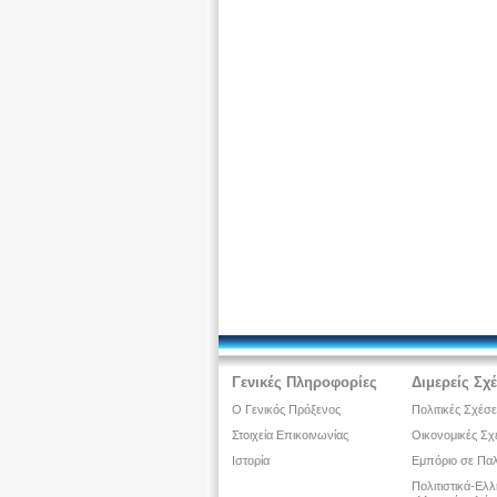
Γενικές Πληροφορίες
Διμερείς Σχ
Ο Γενικός Πρόξενος
Πολιτικές Σχέσε
Στοιχεία Επικοινωνίας
Οικονομικές Σχ
Ιστορία
Εμπόριο σε Παλ
Πολιτιστικά-Ελ