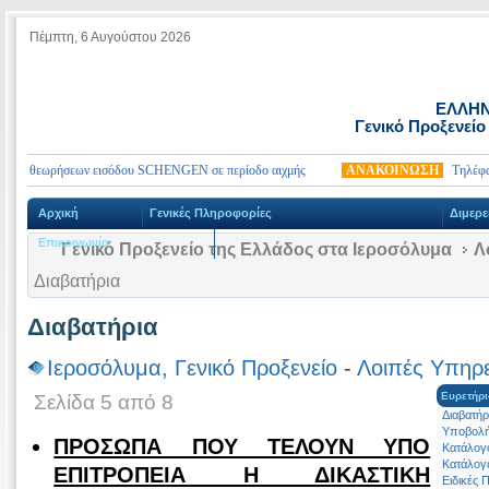
Πέμπτη, 6 Αυγούστου 2026
ΕΛΛΗΝ
Γενικό Προξενείο
ολή θεωρήσεων εισόδου SCHENGEN σε περίοδο αιχμής
ΑΝΑΚΟΙΝΩΣΗ
Τηλέφωνα 
Αρχική
Γενικές Πληροφορίες
Διμερε
Επικοινωνία
Γενικό Προξενείο της Ελλάδος στα Ιεροσόλυμα
Λ
Διαβατήρια
Διαβατήρια
Ιεροσόλυμα, Γενικό Προξενείο
-
Λοιπές Υπηρε
Ευρετήρι
Σελίδα 5 από 8
Διαβατήρ
Υποβολή
ΠΡΟΣΩΠΑ ΠΟΥ ΤΕΛΟΥΝ ΥΠΟ
Κατάλογο
Κατάλογο
ΕΠΙΤΡΟΠΕΙΑ Η ΔΙΚΑΣΤΙΚΗ
Ειδικές 