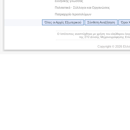
ελληνικής γλώσσας
Πολιτιστικά - Σύλλογοι και Οργανώσεις
Πατριαρχείο Ιεροσολύμων
Όλες οι Αρχές Εξωτερικού
Σύνθετη Αναζήτηση
Όροι 
Ο Ιστότοπος αναπτύχθηκε με χρήση του ελεύθερου λογ
της ΣΤ2 Δ/νσης Μηχανογράφησης Επικ
Copyright © 2026 Ελλη