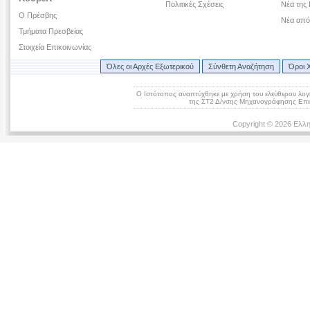
Πολιτικές Σχέσεις
Νέα της 
Ο Πρέσβης
Νέα από
Τμήματα Πρεσβείας
Στοιχεία Επικοινωνίας
Όλες οι Αρχές Εξωτερικού
Σύνθετη Αναζήτηση
Όροι 
Ο Ιστότοπος αναπτύχθηκε με χρήση του ελεύθερου λογ
της ΣΤ2 Δ/νσης Μηχανογράφησης Επικ
Copyright © 2026 Ελλη