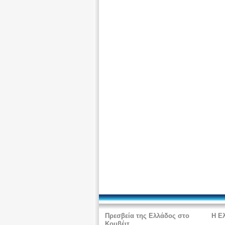
Συνέντευξη Πρέσβεως κ. Κ. Πιπερίγκου σε
εφημερίδα Arab Times 15.04.2020
Επείγουσα ανακοίνωση της Πρεσβείας της 
Κουβέιτ για τους Έλληνες που επιθυμούν ν
επιστρέψουν στην Ελλάδα
Ανακοίνωση της Πρεσβείας της Ελλάδας στο
τους Έλληνες που επιθυμούν να επιστρέψο
Ελλάδα
Πρεσβεία της Ελλάδος στο
Η Ε
Κουβέιτ