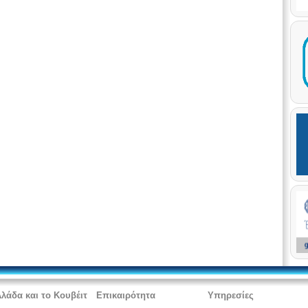
 αγγλόφωνη
Ελλάδας στο
α
 Κουβέιτ για
υν στην
λλάδα και το Κουβέιτ
Επικαιρότητα
Υπηρεσίες