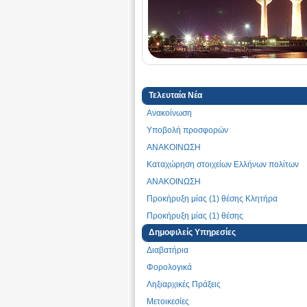
Τελευταία Νέα
Ανακοίνωση
Υποβολή προσφορών
ΑΝΑΚΟΙΝΩΣΗ
Καταχώρηση στοιχείων Ελλήνων πολίτων
ΑΝΑΚΟΙΝΩΣΗ
Προκήρυξη μίας (1) θέσης Κλητήρα
Προκήρυξη μίας (1) θέσης
Submission of offer
Δημοφιλείς Υπηρεσίες
Διαβατήρια
Ανακοίνωση για όσους επιθυμούν να ταξιδ
Ελλάδα
Φορολογικά
Δράση φωταγώγησης, με την ελληνική σημα
Ληξιαρχικές Πράξεις
κεντρικού ξενοδοχείου, Four Points Ηotel b
Kuwait, για την επέτειο 200 ετών από την ε
Μετοικεσίες