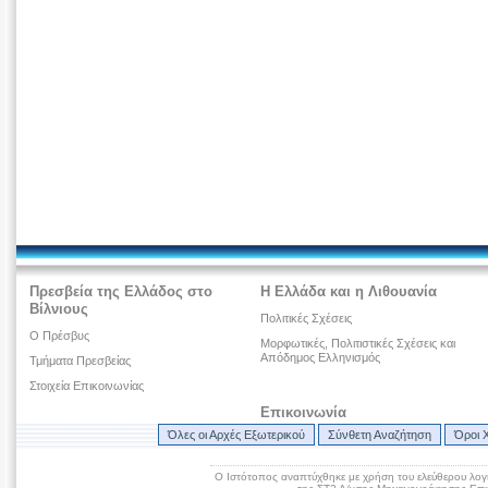
Πρεσβεία της Ελλάδος στο
Η Ελλάδα και η Λιθουανία
Βίλνιους
Πολιτικές Σχέσεις
O Πρέσβυς
Μορφωτικές, Πολιτιστικές Σχέσεις και
Απόδημος Ελληνισμός
Τμήματα Πρεσβείας
Στοιχεία Επικοινωνίας
Επικοινωνία
Όλες οι Αρχές Εξωτερικού
Σύνθετη Αναζήτηση
Όροι 
Ο Ιστότοπος αναπτύχθηκε με χρήση του ελεύθερου λογ