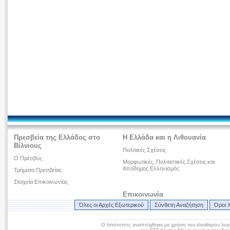
Πρεσβεία της Ελλάδος στο
Η Ελλάδα και η Λιθουανία
Βίλνιους
Πολιτικές Σχέσεις
O Πρέσβυς
Μορφωτικές, Πολιτιστικές Σχέσεις και
Απόδημος Ελληνισμός
Τμήματα Πρεσβείας
Στοιχεία Επικοινωνίας
Επικοινωνία
Όλες οι Αρχές Εξωτερικού
Σύνθετη Αναζήτηση
Όροι 
Ο Ιστότοπος αναπτύχθηκε με χρήση του ελεύθερου λογ