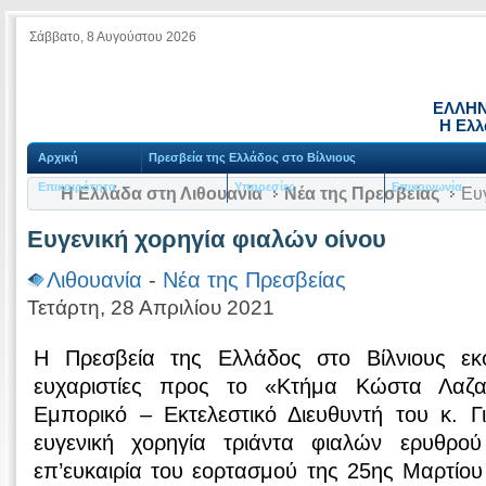
Σάββατο, 8 Αυγούστου 2026
ΕΛΛΗΝ
Η Ελλ
Αρχική
Πρεσβεία της Ελλάδος στο Βίλνιους
Επικαιρότητα
Υπηρεσίες
Επικοινωνία
Η Ελλάδα στη Λιθουανία
Νέα της Πρεσβείας
Ευγ
Ευγενική χορηγία φιαλών οίνου
Λιθουανία
-
Νέα της Πρεσβείας
Τετάρτη, 28 Απριλίου 2021
Η Πρεσβεία της Ελλάδος στο Βίλνιους εκφ
ευχαριστίες προς το «Κτήμα Κώστα Λαζα
Εμπορικό – Εκτελεστικό Διευθυντή του κ. Γ
ευγενική χορηγία τριάντα φιαλών ερυθρού
επ’ευκαιρία του εορτασμού της 25ης Μαρτίο