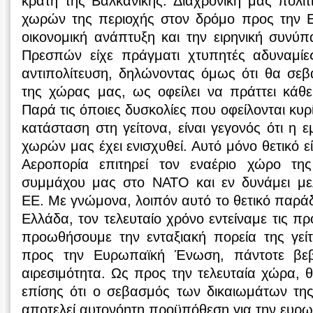
κράτη της Βαλκανικής. Διαχρονική μας πολιτι
χωρών της περιοχής στον δρόμο προς την 
οικονομική ανάπτυξη και την ειρηνική συνύ
Πρεσπών είχε πράγματι χτυπητές αδυναμίε
αντιπολίτευση, δηλώνοντας όμως ότι θα σε
της χώρας μας, ως οφείλει να πράττει κάθ
Παρά τις όποιες δυσκολίες που οφείλονται κυρ
κατάσταση στη γείτονα, είναι γεγονός ότι η 
χωρών μας έχει ενισχυθεί. Αυτό μόνο θετικό εί
Αεροπορία επιτηρεί τον εναέριο χώρο της
συμμάχου μας στο NATO και εν δυνάμει μελ
EE. Με γνώμονα, λοιπόν αυτό το θετικό παρά
Ελλάδα, τον τελευταίο χρόνο εντείναμε τις π
προωθήσουμε την ενταξιακή πορεία της γείτ
προς την Ευρωπαϊκή Ένωση, πάντοτε βε
αιρεσιμότητα. Ως προς την τελευταία χώρα,
επίσης ότι ο σεβασμός των δικαιωμάτων της
αποτελεί αυτονόητη προϋπόθεση για την ευρω