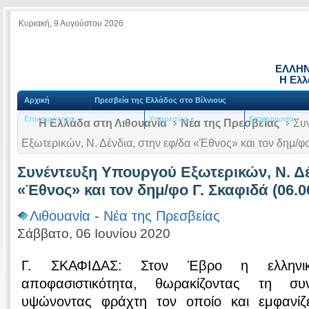
Κυριακή, 9 Αυγούστου 2026
ΕΛΛΗΝ
Η Ελλ
Αρχική
Πρεσβεία της Ελλάδος στο Βίλνιους
Επικαιρότητα
Υπηρεσίες
Επικοινωνία
Η Ελλάδα στη Λιθουανία
Νέα της Πρεσβείας
Συν
Εξωτερικών, Ν. Δένδια, στην εφ/δα «Έθνος» και τον δημ/φο
Συνέντευξη Υπουργού Εξωτερικών, Ν. Δέ
«Έθνος» και τον δημ/φο Γ. Σκαφιδά (06.0
Λιθουανία
-
Νέα της Πρεσβείας
Σάββατο, 06 Ιουνίου 2020
Γ. ΣΚΑΦΙΔΑΣ: Στον Έβρο η ελληνικ
αποφασιστικότητα, θωρακίζοντας τη σ
υψώνοντας φράχτη τον οποίο και εμφανίζ