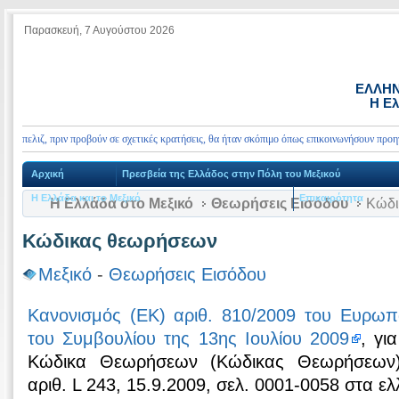
Παρασκευή, 7 Αυγούστου 2026
ΕΛΛΗΝ
Η Ελ
ελιζ, πριν προβούν σε σχετικές κρατήσεις, θα ήταν σκόπιμο όπως επικοινωνήσουν προηγουμέ
Αρχική
Πρεσβεία της Ελλάδος στην Πόλη του Μεξικού
Η Ελλάδα και το Μεξικό
Επικαιρότητα
Η Ελλάδα στο Μεξικό
Θεωρήσεις Εισόδου
Κώδι
Κώδικας θεωρήσεων
Μεξικό
-
Θεωρήσεις Εισόδου
Κανονισμός (ΕΚ) αριθ. 810/2009 του Ευρωπα
του Συμβουλίου της 13ης Ιουλίου 2009
, γι
Κώδικα Θεωρήσεων (Κώδικας Θεωρήσεων)
αριθ. L 243, 15.9.2009, σελ. 0001-0058 στα ελ