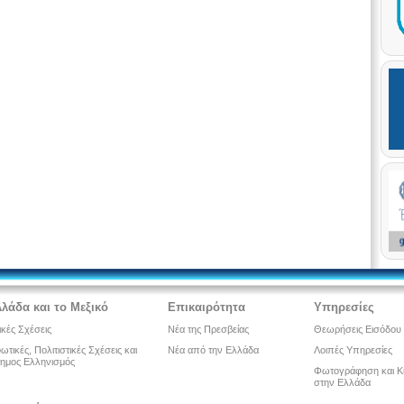
λλάδα και το Μεξικό
Επικαιρότητα
Υπηρεσίες
ικές Σχέσεις
Νέα της Πρεσβείας
Θεωρήσεις Εισόδου
τικές, Πολιτιστικές Σχέσεις και
Νέα από την Ελλάδα
Λοιπές Υπηρεσίες
ημος Ελληνισμός
Φωτογράφηση και Κ
στην Ελλάδα