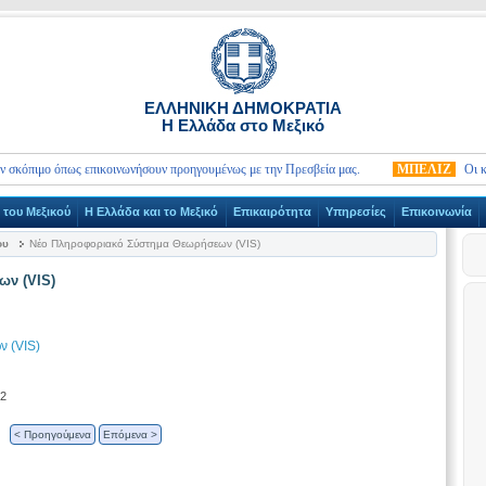
ΕΛΛΗΝΙΚΗ ΔΗΜΟΚΡΑΤΙΑ
Η Ελλάδα στο Μεξικό
ιμο όπως επικοινωνήσουν προηγουμένως με την Πρεσβεία μας.
ΜΠΕΛΙΖ
Οι κάτοχοι 
 του Μεξικού
Η Ελλάδα και το Μεξικό
Επικαιρότητα
Υπηρεσίες
Επικοινωνία
ου
Νέο Πληροφοριακό Σύστημα Θεωρήσεων (VIS)
ν (VIS)
 (VIS)
12
< Προηγούμενα
Επόμενα >