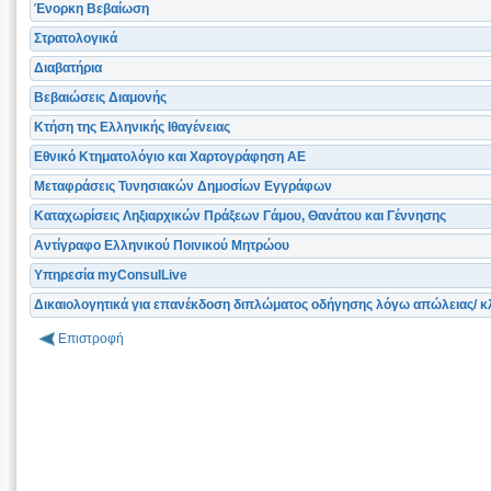
Ένορκη Βεβαίωση
Στρατολογικά
Διαβατήρια
Βεβαιώσεις Διαμονής
Κτήση της Ελληνικής Ιθαγένειας
Εθνικό Κτηματολόγιο και Χαρτογράφηση ΑΕ
Μεταφράσεις Τυνησιακών Δημοσίων Εγγράφων
Καταχωρίσεις Ληξιαρχικών Πράξεων Γάμου, Θανάτου και Γέννησης
Αντίγραφο Ελληνικού Ποινικού Μητρώου
Υπηρεσία myConsulLive
Δικαιολογητικά για επανέκδοση διπλώματος οδήγησης λόγω απώλειας/ κλ
Επιστροφή