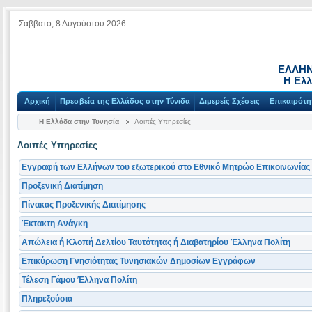
Σάββατο, 8 Αυγούστου 2026
ΕΛΛΗΝ
Η Ελλ
Αρχική
Πρεσβεία της Ελλάδος στην Τύνιδα
Διμερείς Σχέσεις
Επικαιρότη
Η Ελλάδα στην Τυνησία
Λοιπές Υπηρεσίες
Λοιπές Υπηρεσίες
Εγγραφή των Ελλήνων του εξωτερικού στο Εθνικό Μητρώο Επικοινωνίας
Προξενική Διατίμηση
Πίνακας Προξενικής Διατίμησης
Έκτακτη Ανάγκη
Απώλεια ή Κλοπή Δελτίου Ταυτότητας ή Διαβατηρίου Έλληνα Πολίτη
Επικύρωση Γνησιότητας Τυνησιακών Δημοσίων Εγγράφων
Τέλεση Γάμου Έλληνα Πολίτη
Πληρεξούσια