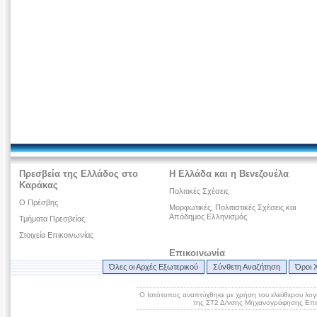
Πρεσβεία της Ελλάδος στο
Η Ελλάδα και η Βενεζουέλα
Καράκας
Πολιτικές Σχέσεις
Ο Πρέσβης
Μορφωτικές, Πολιτιστικές Σχέσεις και
Απόδημος Ελληνισμός
Τμήματα Πρεσβείας
Στοιχεία Επικοινωνίας
Επικοινωνία
Όλες οι Αρχές Εξωτερικού
Σύνθετη Αναζήτηση
Όροι 
Ο Ιστότοπος αναπτύχθηκε με χρήση του ελεύθερου λογ
της ΣΤ2 Δ/νσης Μηχανογράφησης Επικ