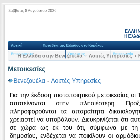
Σάββατο, 8 Αυγούστου 2026
ΕΛΛΗΝ
Η Ελλά
Αρχική
Πρεσβεία της Ελλάδος στο Καράκας
Επικαιρότητα
Υπηρεσίες
Επικοινωνία
Η Ελλάδα στην Βενεζουέλα
Λοιπές Υπηρεσίες
Μ
Μετοικεσίες
Βενεζουέλα
-
Λοιπές Υπηρεσίες
Για την έκδοση πιστοποιητικού μετοικεσίας οι
αποτείνονται στην πλησιέστερη Προ
πληροφορούνται τα απαραίτητα δικαιολογ
χρειαστεί να υποβάλουν. Διευκρινίζεται ότι 
σε χώρα ως εκ του ότι, σύμφωνα με τη
δημοσίου, ενδέχεται να ποικίλουν οι αρμόδιοι