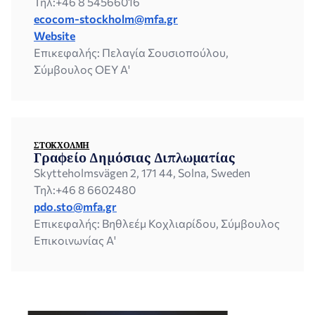
Τηλ:
+46 8 54566016
ecocom-stockholm@mfa.gr
Website
Επικεφαλής: Πελαγία Σουσιοπούλου,
Σύμβουλος ΟΕΥ Α'
ΣΤΟΚΧΌΛΜΗ
Γραφείο Δημόσιας Διπλωματίας
Skytteholmsvägen 2, 171 44, Solna, Sweden
Τηλ:
+46 8 6602480
pdo.sto@mfa.gr
Επικεφαλής: Βηθλεέμ Κοχλιαρίδου, Σύμβουλος
Επικοινωνίας Α'