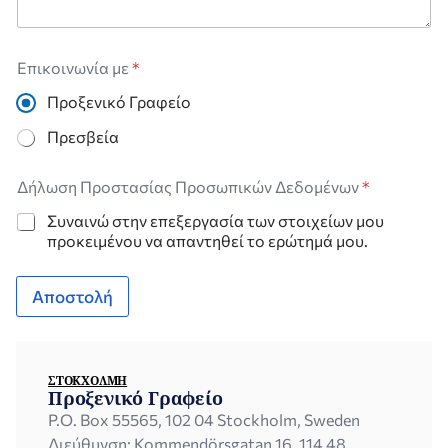
Επικοινωνία με
*
Προξενικό Γραφείο
Πρεσβεία
Δ
Δήλωση Προστασίας Προσωπικών Δεδομένων
*
ή
λ
Συναινώ στην επεξεργασία των στοιχείων μου
ω
προκειμένου να απαντηθεί το ερώτημά μου.
σ
η
Π
Αποστολή
ρ
ο
σ
τ
α
ΣΤΟΚΧΌΛΜΗ
Προξενικό Γραφείο
σ
ί
P.O. Box 55565, 102 04 Stockholm, Sweden
α
Διεύθυνση: Kommendörsgatan 16, 114 48