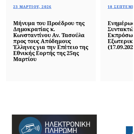
23 ΜΑΡΤΊΟΥ, 2026
18 ΣΕΠΤΕΜΒ
Μήνυμα του Προέδρου της
Ενημέρωσ
Δημοκρατίας κ.
Συντακτώ
Κωνσταντίνου Αν. Τασούλα
Εκπρόσωπ
προς τους Απόδημους
Εξωτερικ
Έλληνες για την Επέτειο της
(17.09.202
Εθνικής Εορτής της 25ης
Μαρτίου