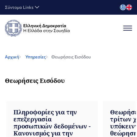
Σύντομα Links
Ελληνική Δημοκρατία
Η Ελλάδα στην Σουηδία
Αρχική
Υπηρεσίες
Θεωρήσεις Εισόδου
Θεωρήσεις Εισόδου
Πληροφορίες για την
Θεωρήσε
επεξεργασία
τρίτων 
προσωπικών δεδομένων -
υπόκειν
Κανονισμός για την
θεώρηση