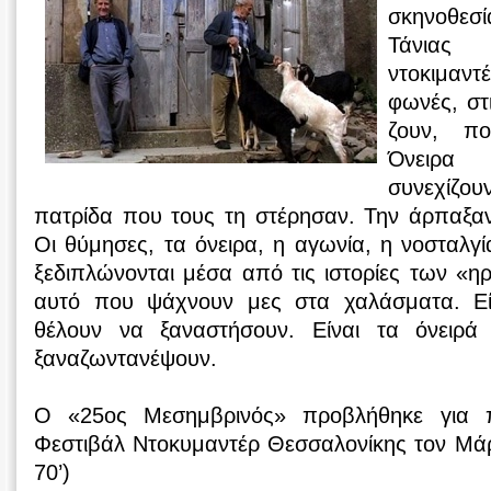
σκηνοθεσ
Τάνιας 
ντοκιμαν
φωνές, στ
ζουν, π
Όνειρα
συνεχίζο
πατρίδα που τους τη στέρησαν. Την άρπαξαν
Οι θύμησες, τα όνειρα, η αγωνία, η νοσταλγί
ξεδιπλώνονται μέσα από τις ιστορίες των «η
αυτό που ψάχνουν μες στα χαλάσματα. Εί
θέλουν να ξαναστήσουν. Είναι τα όνειρ
ξαναζωντανέψουν.
Ο «25ος Μεσημβρινός» προβλήθηκε για
Φεστιβάλ Ντοκυμαντέρ Θεσσαλονίκης τον Μάρτ
70’)