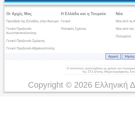
Οι Αρχές Μας
Η Ελλάδα και η Τουρκία
Νέα
Πρεσβεία της Ελλάδος στην Άγκυρα
Γενικά
Νέα από τις 
Γενικό Προξενείο
Πολιτικές Σχέσεις
Νέα από την
Κωνσταντινούπολης
Πολυμέσα
Γενικό Προξενείο Σμύρνης
Γενικό Προξενείο Αδριανούπολης
Αρχική
Χάρτης
Ο Ιστότοπος αναπτύχθηκε με χρήση του λογισμικ
της ΣΤ2 Δ/νσης Μηχανογράφησης Επικ
Copyright © 2026 Ελληνική 