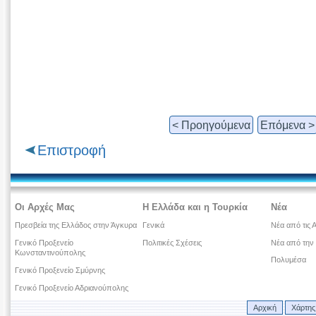
< Προηγούμενα
Επόμενα >
Επιστροφή
Οι Αρχές Μας
Η Ελλάδα και η Τουρκία
Νέα
Πρεσβεία της Ελλάδος στην Άγκυρα
Γενικά
Νέα από τις 
Γενικό Προξενείο
Πολιτικές Σχέσεις
Νέα από την
Κωνσταντινούπολης
Πολυμέσα
Γενικό Προξενείο Σμύρνης
Γενικό Προξενείο Αδριανούπολης
Αρχική
Χάρτης