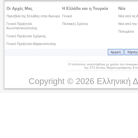
Οι Αρχές Μας
Η Ελλάδα και η Τουρκία
Νέα
Πρεσβεία της Ελλάδος στην Άγκυρα
Γενικά
Νέα από τις 
Γενικό Προξενείο
Πολιτικές Σχέσεις
Νέα από την
Κωνσταντινούπολης
Πολυμέσα
Γενικό Προξενείο Σμύρνης
Γενικό Προξενείο Αδριανούπολης
Αρχική
Χάρτης
Ο Ιστότοπος αναπτύχθηκε με χρήση του λογισμικ
της ΣΤ2 Δ/νσης Μηχανογράφησης Επικ
Copyright © 2026 Ελληνική 