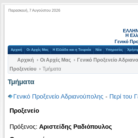
Παρασκευή, 7 Αυγούστου 2026
ΕΛΛΗΝ
Η Ελλ
Γενικό Πρ
Αρχική
Οι Αρχές Μας
Η Ελλάδα και η Τουρκία
Νέα
Υπηρεσίες
Χρήσι
Αρχική
Οι Αρχές Μας
Γενικό Προξενείο Αδριαν
Προξενείου
Τμήματα
Τμήματα
Γενικό Προξενείο Αδριανούπολης
-
Περί του Γ
Προξενείο
Πρόξενος:
Αριστείδης Ραδιόπουλος