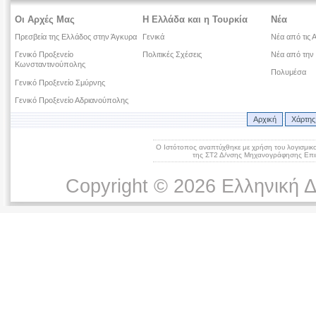
Οι Αρχές Μας
Η Ελλάδα και η Τουρκία
Νέα
Πρεσβεία της Ελλάδος στην Άγκυρα
Γενικά
Νέα από τις 
Γενικό Προξενείο
Πολιτικές Σχέσεις
Νέα από την
Κωνσταντινούπολης
Πολυμέσα
Γενικό Προξενείο Σμύρνης
Γενικό Προξενείο Αδριανούπολης
Αρχική
Χάρτης
Ο Ιστότοπος αναπτύχθηκε με χρήση του λογισμικ
της ΣΤ2 Δ/νσης Μηχανογράφησης Επικ
Copyright © 2026 Ελληνική 