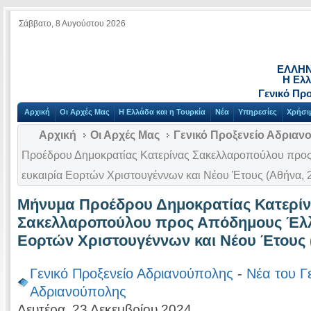
Σάββατο, 8 Αυγούστου 2026
ΕΛΛΗΝ
Η Ελλ
Γενικό Πρ
Αρχική
Οι Αρχές Μας
Η Ελλάδα και η Τουρκία
Νέα
Υπηρεσίες
Χρήσι
Αρχική
Οι Αρχές Μας
Γενικό Προξενείο Αδριαν
Προέδρου Δημοκρατίας Κατερίνας Σακελλαροπούλου προς
ευκαιρία Εορτών Χριστουγέννων και Νέου Έτους (Αθήνα, 
Μήνυμα Προέδρου Δημοκρατίας Κατερί
Σακελλαροπούλου προς Απόδημους Έλλη
Εορτών Χριστουγέννων και Νέου Έτους (
Γενικό Προξενείο Αδριανούπολης
-
Νέα του Γ
Αδριανούπολης
Δευτέρα, 23 Δεκεμβρίου 2024