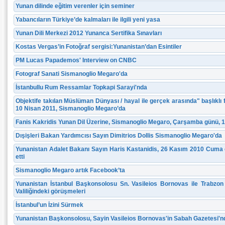
Yunan dilinde eğitim verenler için seminer
Yabancıların Türkiye’de kalmaları ile ilgili yeni yasa
Yunan Dili Merkezi 2012 Yunanca Sertifika Sınavları
Kostas Vergas’in Fotoğraf sergisi:Yunanistan’dan Esintiler
PM Lucas Papademos' Interview on CNBC
Fotograf Sanati Sismanoglio Megaro'da
İstanbullu Rum Ressamlar Topkapi Sarayi'nda
Objektife takılan Müslüman Dünyası / hayal ile gerçek arasında" başlıklı f
10 Nisan 2011, Sismanoglio Megaro’da
Fanis Kakridis Yunan Dil Üzerine, Sismanoglio Megaro, Çarşamba günü, 1
Dışişleri Bakan Yardımcısı Sayın Dimitrios Dollis Sismanoglio Megaro'da
Yunanistan Adalet Bakanı Sayın Haris Kastanidis, 26 Kasım 2010 Cuma 
etti
Sismanoglio Megaro artık Facebook’ta
Yunanistan İstanbul Başkonsolosu Sn. Vasileios Bornovas ile Trabzon V
Valiliğindeki görüşmeleri
İstanbul’un İzini Sürmek
Yunanistan Başkonsolosu, Sayin Vasileios Bornovas'in Sabah Gazetesi'nd