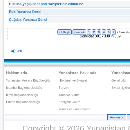
Hususi (yeşil) pasaport sahiplerinin dikkatine
Eski Yunanca Dersi
Çağdaş Yunanca Dersi
<< Başla
< önceki
1
2
3
4
5
6
7
Sonraki
Sonuçlar 301 - 339 in 339
Geri
Hakkımızda
Yunanistan Hakkında
Yunanista
Yunanistan Ankara Büyükelçiliği
Hükümet ve Siyaset
Genel bilgi
İstanbul Başkonsolosluğu
Turizm
Siyasi İlişkile
İzmir Başkonsolosluğu
Tarih ve Kültür
Edirne Başkonsolosluğu
Enerji ve Çevre
Yemek ve Gastronomi
Anasayfa
Copyright © 2026 Yunanistan C