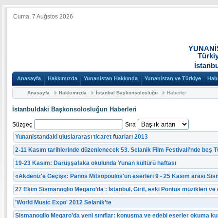
Cuma, 7 Auğstos 2026
YUNANİ
Türki
İstanb
Anasayfa
Hakkımızda
Yunanistan Hakkında
Yunanistan ve Türkiye
Hab
Anasayfa
Hakkımızda
İstanbul Başkonsolosluğu
Haberler
İstanbuldaki Başkonsolosluğun Haberleri
Süzgeç
Sıra
Yunanistandaki uluslararası ticaret fuarları 2013
2-11 Kasım tarihlerinde düzenlenecek 53. Selanik Film Festivali’nde beş Tü
19-23 Kasım: Darüşşafaka okulunda Yunan kültürü haftası
«Akdeniz'e Geçiş»: Panos Mitsopoulos'un eserleri 9 - 25 Kasım arası Si
27 Ekim Sismanoglio Megaro’da : İstanbul, Girit, eski Pontus müzikleri ve 
'World Music Expo' 2012 Selanik’te
Sismanoglio Megaro’da yeni sınıflar: konuşma ve edebi eserler okuma kur