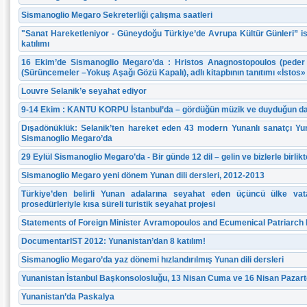
Sismanoglio Megaro Sekreterliği çalışma saatleri
"Sanat Hareketleniyor - Güneydoğu Türkiye’de Avrupa Kültür Günleri” isi
katılımı
16 Ekim’de Sismanoglio Megaro’da : Hristos Anagnostopoulos (peder 
(Sürüncemeler –Yokuş Aşağı Gözü Kapalı), adlı kitapbının tanıtımı «İstos» 
Louvre Selanik’e seyahat ediyor
9-14 Ekim : KANTU KORPU İstanbul’da – gördüğün müzik ve duyduğun d
Dışadönüklük: Selanik’ten hareket eden 43 modern Yunanlı sanatçı Yu
Sismanoglio Megaro’da
29 Eylül Sismanoglio Megaro’da - Bir günde 12 dil – gelin ve bizlerle birli
Sismanoglio Megaro yeni dönem Yunan dili dersleri, 2012-2013
Türkiye’den belirli Yunan adalarına seyahat eden üçüncü ülke vatand
prosedürleriyle kısa süreli turistik seyahat projesi
Statements of Foreign Minister Avramopoulos and Ecumenical Patriarc
DocumentarIST 2012: Yunanistan’dan 8 katılım!
Sismanoglio Megaro’da yaz dönemi hızlandırılmış Yunan dili dersleri
Yunanistan İstanbul Başkonsolosluğu, 13 Nisan Cuma ve 16 Nisan Pazartes
Yunanistan’da Paskalya