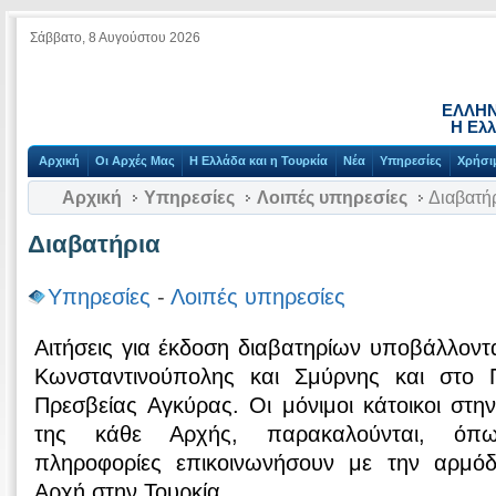
Σάββατο, 8 Αυγούστου 2026
ΕΛΛΗΝ
Η Ελλ
Αρχική
Οι Αρχές Μας
Η Ελλάδα και η Τουρκία
Νέα
Υπηρεσίες
Χρήσι
Αρχική
Υπηρεσίες
Λοιπές υπηρεσίες
Διαβατή
Διαβατήρια
Υπηρεσίες
-
Λοιπές υπηρεσίες
Αιτήσεις για έκδοση διαβατηρίων υποβάλλοντα
Κωνσταντινούπολης και Σμύρνης και στο Π
Πρεσβείας Αγκύρας. Οι μόνιμοι κάτοικοι στη
της κάθε Αρχής, παρακαλούνται, όπω
πληροφορίες επικοινωνήσουν με την αρμόδ
Αρχή στην Τουρκία.