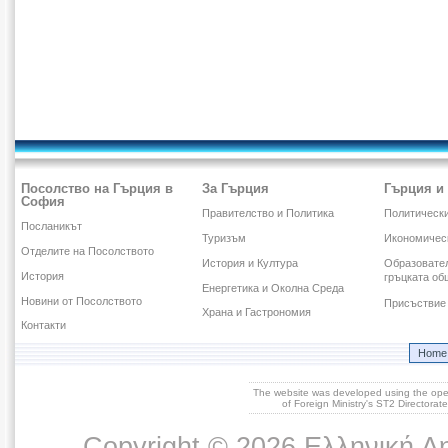
Посолство на Гърция в
За Гърция
Гърция и
София
Правителство и Политика
Политическ
Посланикът
Туризъм
Икономичес
Отделите на Посолството
История и Култура
Образовател
История
гръцката об
Енергетика и Околна Среда
Новини от Посолството
Присъствие 
Храна и Гастрономия
Контакти
Home
The website was developed using the op
of Foreign Ministry's ST2 Directora
Copyright © 2026 Ελληνική Δ