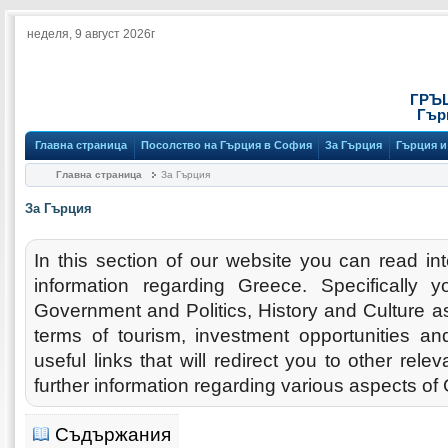
неделя, 9 август 2026г
ГРЪ
Гър
Главна страница
Посолство на Гърция в София
За Гърция
Гърция и
Главна страница
За Гърция
За Гърция
In this section of our website you can read in
information regarding Greece. Specifically 
Government and Politics, History and Culture as 
terms of tourism, investment opportunities a
useful links that will redirect you to other relev
further information regarding various aspects of
Съдържания