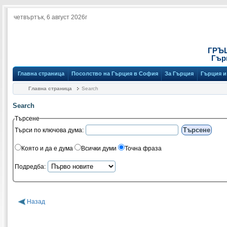
четвъртък, 6 август 2026г
ГРЪ
Гър
Главна страница
Посолство на Гърция в София
За Гърция
Гърция и
Главна страница
Search
Search
Търсене
Търси по ключова дума:
Която и да е дума
Всички думи
Точна фраза
Подредба:
Назад