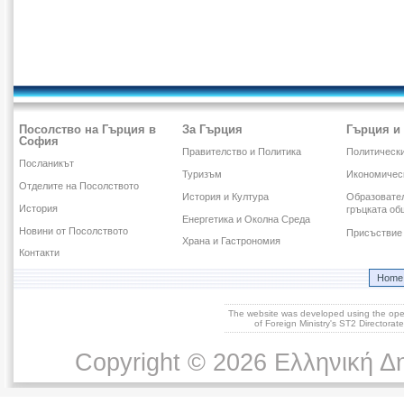
Посолство на Гърция в
За Гърция
Гърция и
София
Правителство и Политика
Политическ
Посланикът
Туризъм
Икономичес
Отделите на Посолството
История и Култура
Образовател
История
гръцката об
Енергетика и Околна Среда
Новини от Посолството
Присъствие 
Храна и Гастрономия
Контакти
Home
The website was developed using the op
of Foreign Ministry's ST2 Directora
Copyright © 2026 Ελληνική Δ