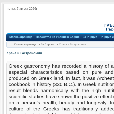
петък, 7 август 2026г
ГРЪ
Гър
Главна страница
Посолство на Гърция в София
За Гърция
Гърция и
Главна страница
За Гърция
Храна и Гастрономия
Храна и Гастрономия
Greek gastronomy has recorded a history of a
especial characteristics based on pure an
produced on Greek land. In fact, it was Archest
cookbook in history (330 B.C.). In Greek nutrition
result blends harmonically with the high nutr
scientific studies have shown the positive effect
on a person’s health, beauty and longevity. In 
culture of the Greeks has traditionally adde