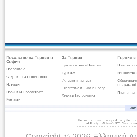
Посолство на Гърция в
За Гърция
Гърция и
София
Правителство и Политика
Политическ
Посланикът
Туризъм
Икономичес
Отделите на Посолството
История и Култура
Образовател
История
гръцката об
Енергетика и Околна Среда
Новини от Посолството
Присъствие 
Храна и Гастрономия
Контакти
Home
The website was developed using the op
of Foreign Ministry's ST2 Directora
Copyright © 2026 Ελληνική Δ