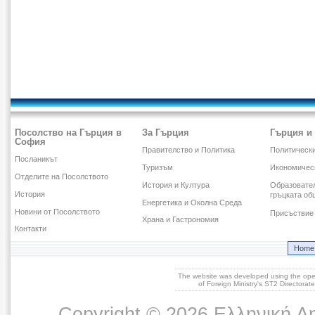
Посолство на Гърция в
За Гърция
Гърция и
София
Правителство и Политика
Политическ
Посланикът
Туризъм
Икономичес
Отделите на Посолството
История и Култура
Образовател
История
гръцката об
Енергетика и Околна Среда
Новини от Посолството
Присъствие 
Храна и Гастрономия
Контакти
Home
The website was developed using the op
of Foreign Ministry's ST2 Directora
Copyright © 2026 Ελληνική Δ