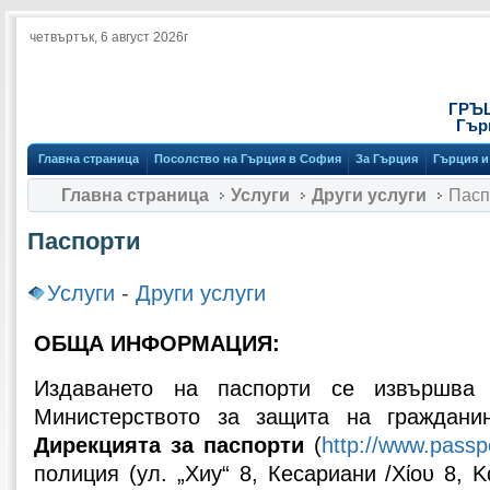
четвъртък, 6 август 2026г
ГРЪ
Гър
Главна страница
Посолство на Гърция в София
За Гърция
Гърция и
Главна страница
Услуги
Други услуги
Пасп
Паспорти
Услуги
-
Други услуги
ОБЩА ИНФОРМАЦИЯ:
Издаването на паспорти се извършва 
Министерството за защита на граждани
Дирекцията за паспорти
(
http://www.passp
полиция (ул. „Хиу“ 8, Кесариани /Χίου 8, Κα