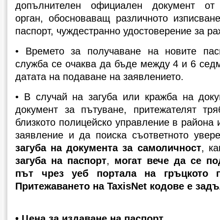
допълнителен официален документ от 
орган, обосноваващ различното изписване
паспорт, чуждестранно удостоверение за ра
• Времето за получаване на новите пас
служба се очаква да бъде между 4 и 6 сед
датата на подаване на заявлението.
• В случай на загуба или кражба на доку
документ за пътуване, притежателят тр
близкото полицейско управление в района 
заявление и да поиска съответното увер
загуба на документа за самоличност
, к
загуба на паспорт
,
могат вече да се по
път чрез уеб портала на гръцкото 
Притежаването на TaxisNet кодове е зад
• Цена за издаване на паспорт