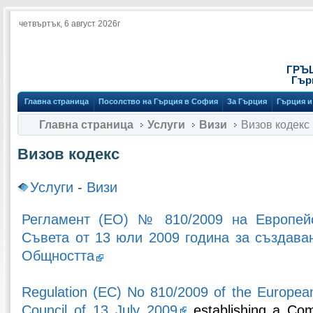
четвъртък, 6 август 2026г
ГРЪ
Гър
Главна страница
Посолство на Гърция в София
За Гърция
Гърция и
Главна страница
Услуги
Визи
Визов кодекс
Визов кодекс
Услуги
-
Визи
Регламент (ЕО) № 810/2009 на Европей
Съвета от 13 юли 2009 година за създава
Общността
Regulation (EC) No 810/2009 of the European
Council of 13 July 2009
establishing a Co