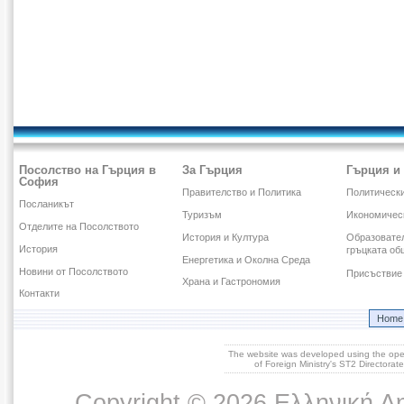
Посолство на Гърция в
За Гърция
Гърция и
София
Правителство и Политика
Политическ
Посланикът
Туризъм
Икономичес
Отделите на Посолството
История и Култура
Образовател
История
гръцката об
Енергетика и Околна Среда
Новини от Посолството
Присъствие 
Храна и Гастрономия
Контакти
Home
The website was developed using the op
of Foreign Ministry's ST2 Directora
Copyright © 2026 Ελληνική Δ