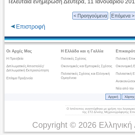
Τελευταία ενημέρωση Δευτέρα, 11 Ιανουαρίου 20
< Προηγούμενα
Επόμενα >
Επιστροφή
Οι Αρχές Μας
Η Ελλάδα και η Γαλλία
Επικαιρότ
Η Πρεσβεία
Πολιτικές Σχέσεις
Πολιτική Επι
Διπλωματικές Αποστολές/
Οικονομικές και Εμπορικές Σχέσεις
Οικονομική Ε
Διπλωματική Εκπροσώπηση
Πολιτιστικές Σχέσεις και Ελληνική
Πολιτιστική Ε
Ομογένεια
Επίτιμα Προξενεία
Ανακοινώσεις
Νέα από την
Αρχική
Χάρτης
Ο Ιστότοπος αναπτύχθηκε με χρήση του λογισμικ
της ΣΤ2 Δ/νσης Μηχανογράφησης Επικ
Copyright © 2026 Ελληνική