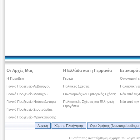
Οι Αρχές Μας
Η Ελλάδα και η Γερμανία
Επικαιρότ
Η Πρεσβεία
Γενικά
Οικονομική ε
Γενικό Προξενείο Αμβούργου
Πολιτικές Σχέσεις
Πολιτιστική ε
Γενικό Προξενείο Μονάχου
Οικονομικές και Εμπορικές Σχέσεις
Νέα από τις 
Γενικό Προξενείο Ντύσσελντορφ
Πολιτιστικές Σχέσεις και Ελληνική
Νέα από την
Ομογένεια
Γενικό Προξενείο Στουτγάρδης
Γενικό Προξενείο Φραγκφούρτης
Αρχική
Χάρτης Πλοήγησης
Όροι Χρήσης (Nutzungsbedingu
Ο Ιστότοπος αναπτύχθηκε με χρήση του λογισμικ