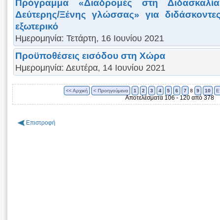
Πρόγραμμα «Διαδρομές στη Διδασκαλί
Δεύτερης/Ξένης γλώσσας» για διδάσκοντε
εξωτερικό
Ημερομηνία: Τετάρτη, 16 Ιουνίου 2021
Προϋποθέσεις εισόδου στη Χώρα
Ημερομηνία: Δευτέρα, 14 Ιουνίου 2021
<< Αρχική
< Προηγούμενα
1
2
3
4
5
6
7
8
9
10
Ε
Αποτελέσματα 106 - 120 από 378
Επιστροφή