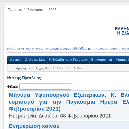
Παρασκευή, 7 Αυγούστου 2026
ΕΛΛΗΝ
Η Ελλ
26 τέθηκε σε ισχύ ο νέος στρατολογικός νόμος 5265/2026, με τον οποίο επέρχονται ουσιαστι
Αρχική
Οι Αρχές Μας
Η Ελλάδα και η Γερμανία
Επικαιρότητα
Υπηρεσί
Αρχική
Οι Αρχές Μας
Η Πρεσβεία
Νέα
Νέα της Πρεσβείας
Φίλτρο
Μήνυμα Υφυπουργού Εξωτερικών, Κ. Βλ
εορτασμό για την Παγκόσμια Ημέρα Ελ
Φεβρουαρίου 2021)
Ημερομηνία: Δευτέρα, 08 Φεβρουαρίου 2021
Ενημέρωση κοινού