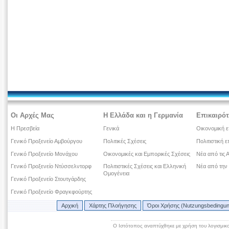
Οι Αρχές Μας
Η Ελλάδα και η Γερμανία
Επικαιρότ
Η Πρεσβεία
Γενικά
Οικονομική ε
Γενικό Προξενείο Αμβούργου
Πολιτικές Σχέσεις
Πολιτιστική ε
Γενικό Προξενείο Μονάχου
Οικονομικές και Εμπορικές Σχέσεις
Νέα από τις 
Γενικό Προξενείο Ντύσσελντορφ
Πολιτιστικές Σχέσεις και Ελληνική
Νέα από την
Ομογένεια
Γενικό Προξενείο Στουτγάρδης
Γενικό Προξενείο Φραγκφούρτης
Αρχική
Χάρτης Πλοήγησης
Όροι Χρήσης (Nutzungsbedingu
Ο Ιστότοπος αναπτύχθηκε με χρήση του λογισμικ