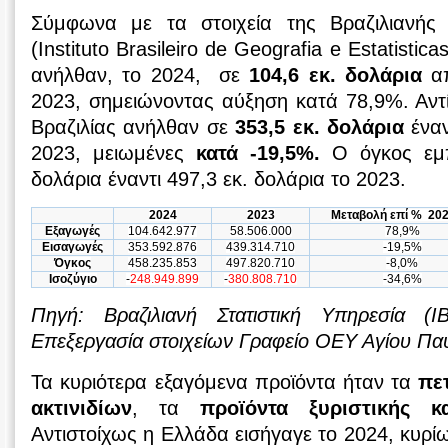
Σύμφωνα με τα στοιχεία της Βραζιλιανής 
(Instituto Brasileiro de Geografia e Estatistic
ανήλθαν, το 2024, σε
104,6 εκ. δολάρια
απ
2023, σημειώνοντας αύξηση κατά 78,9%. Αντί
Βραζιλίας ανήλθαν σε
353,5 εκ. δολάρια
έναν
2023, μειωμένες
κατά -19,5%.
Ο όγκος εμπ
δολάρια έναντι 497,3 εκ. δολάρια το 2023.
2024
2023
Μεταβολή επί % 202
Εξαγωγές
104.642.977
58.506.000
78,9%
Εισαγωγές
353.592.876
439.314.710
-19,5%
Όγκος
458.235.853
497.820.710
-8,0%
Ισοζύγιο
-
248.949.899
-
380.808.710
-34,6%
Πηγή: Βραζιλιανή Στατιστική Υπηρεσία 
Επεξεργασία στοιχείων Γραφείο ΟΕΥ Αγίου Πα
Τα κυριότερα εξαγόμενα προϊόντα ήταν τα
πε
ακτινιδίων
, τα
προϊόντα ξυριστικής κ
Αντιστοίχως η Ελλάδα εισήγαγε το 2024, κυρ