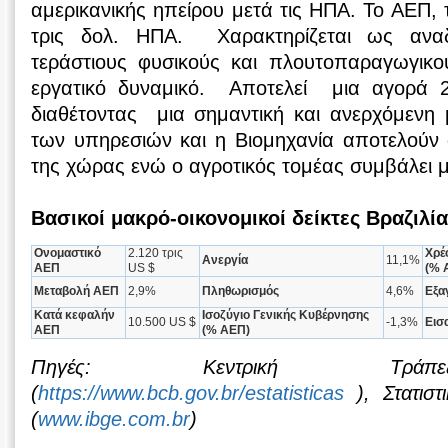
αμερικανικής ηπείρου μετά τις ΗΠΑ. Το ΑΕΠ, 
τρις δολ. ΗΠΑ. Χαρακτηρίζεται ως αναδ
τεράστιους φυσικούς και πλουτοπαραγωγικο
εργατικό δυναμικό. Αποτελεί μια αγορά 
διαθέτοντας μια σημαντική και ανερχόμενη 
των υπηρεσιών και η Βιομηχανία αποτελού
της χώρας ενώ ο αγροτικός τομέας συμβάλει 
Βασικοί μακρό-οικονομικοί δείκτες Βραζιλί
Ονομαστικό
2.120 τρις
Χρέ
Ανεργία
11,1%
ΑΕΠ
US $
(% 
Μεταβολή ΑΕΠ
2,9%
Πληθωρισμός
4,6%
Εξα
Κατά κεφαλήν
Ισοζύγιο Γενικής Κυβέρνησης
10.500 US $
-1,3%
Εισ
ΑΕΠ
(% ΑΕΠ)
Πηγές: Κεντρική Τράπε
(
https://www.bcb.gov.br/estatisticas
), Στατιστ
(
www.ibge.com.br
)