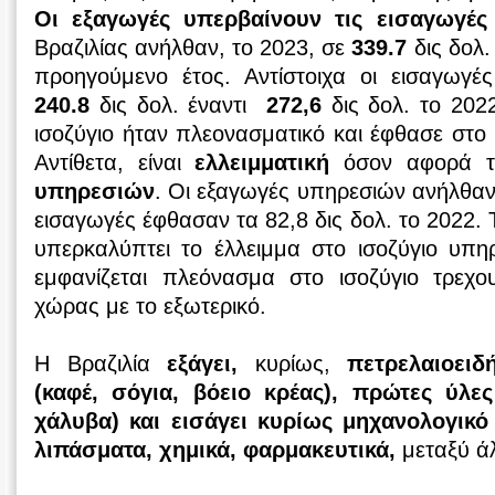
Οι εξαγωγές υπερβαίνουν τις εισαγωγές
Βραζιλίας ανήλθαν, το 2023, σε
339.7
δις δολ.
προηγούμενο έτος. Αντίστοιχα οι εισαγωγ
240.8
δις δολ. έναντι
272,6
δις δολ. το 202
ισοζύγιο ήταν πλεονασματικό και έφθασε στο 
Αντίθετα, είναι
ελλειμματική
όσον αφορά 
υπηρεσιών
. Οι εξαγωγές υπηρεσιών ανήλθαν 
εισαγωγές έφθασαν τα 82,8 δις δολ. το 2022.
υπερκαλύπτει το έλλειμμα στο ισοζύγιο υπη
εμφανίζεται πλεόνασμα στο ισοζύγιο τρεχ
χώρας με το εξωτερικό.
Η Βραζιλία
εξάγει,
κυρίως,
πετρελαιοειδ
(καφέ, σόγια, βόειο κρέας), πρώτες ύλες
χάλυβα) και εισάγει κυρίως μηχανολογικό
λιπάσματα, χημικά, φαρμακευτικά,
μεταξύ ά