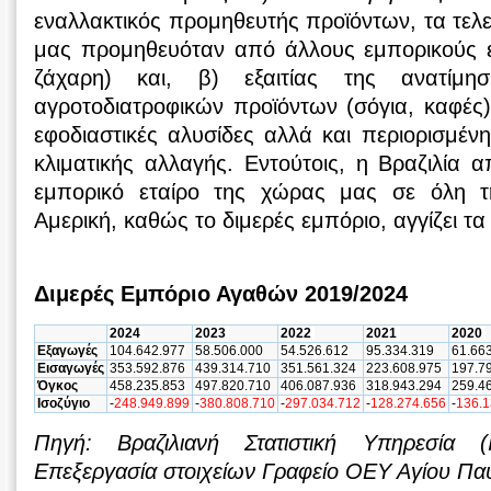
εναλλακτικός προμηθευτής προϊόντων, τα τελ
μας προμηθευόταν από άλλους εμπορικούς ε
ζάχαρη) και, β) εξαιτίας της ανατίμη
αγροτοδιατροφικών προϊόντων (σόγια, καφές
εφοδιαστικές αλυσίδες αλλά και περιορισμένη
κλιματικής αλλαγής. Εντούτοις, η Βραζιλία α
εμπορικό εταίρο της χώρας μας σε όλη τη
Αμερική, καθώς το διμερές εμπόριο, αγγίζει τα
Διμερές Εμπόριο Αγαθών 2019/2024
2024
2023
2022
2021
2020
Εξαγωγές
104.642.977
58.506.000
54.526.612
95.334.319
61.66
Εισαγωγές
353.592.876
439.314.710
351.561.324
223.608.975
197.7
Όγκος
458.235.853
497.820.710
406.087.936
318.943.294
259.4
Ισοζύγιο
-
248.949.899
-
380.808.710
-
297.034.712
-
128.274.656
-
136.1
Πηγή: Βραζιλιανή Στατιστική Υπηρεσία 
Επεξεργασία στοιχείων Γραφείο ΟΕΥ Αγίου Πα