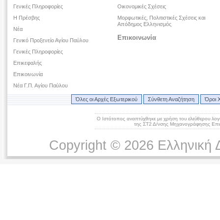
Γενικές Πληροφορίες
Οικονομικές Σχέσεις
Η Πρέσβης
Μορφωτικές, Πολιτιστικές Σχέσεις και
Απόδημος Ελληνισμός
Νέα
Επικοινωνία
Γενικό Προξενείο Αγίου Παύλου
Γενικές Πληροφορίες
Επικεφαλής
Επικοινωνία
Νέα Γ.Π. Αγίου Παύλου
Όλες οι Αρχές Εξωτερικού
Σύνθετη Αναζήτηση
Όροι 
Ο Ιστότοπος αναπτύχθηκε με χρήση του ελεύθερου λογ
της ΣΤ2 Δ/νσης Μηχανογράφησης Επικ
Copyright © 2026 Ελληνική