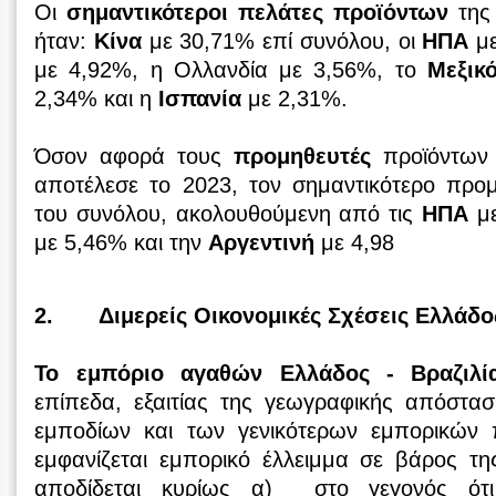
Οι
σημαντικότεροι πελάτες προϊόντων
της 
ήταν:
Κίνα
με 30,71% επί συνόλου, οι
ΗΠΑ
με
με 4,92%, η Ολλανδία με 3,56%, το
Μεξικ
2,34% και η
Ισπανία
με 2,31%.
Όσον αφορά τους
προμηθευτές
προϊόντων
αποτέλεσε το 2023, τον σημαντικότερο προ
του συνόλου, ακολουθούμενη από τις
ΗΠΑ
με
με 5,46% και την
Αργεντινή
με 4,98
2. Διμερείς Οικονομικές Σχέσεις Ελλάδο
Το εμπόριο αγαθών Ελλάδος - Βραζιλί
επίπεδα, εξαιτίας της γεωγραφικής απόστα
εμποδίων και των γενικότερων εμπορικών 
εμφανίζεται εμπορικό έλλειμμα σε βάρος τ
αποδίδεται κυρίως α) στο γεγονός ότι