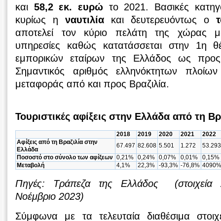
και
58,2 εκ. ευρώ
το 2021. Βασικές κατηγο
κυρίως η
ναυτιλία
και δευτερευόντως ο
αποτελεί τον κύριο πελάτη της χώρας μ
υπηρεσίες καθώς κατατάσσεται στην 1η 
εμπορικών εταίρων της Ελλάδος ως προς 
Σημαντικός αριθμός ελληνόκτητων πλοίων
μεταφοράς από και προς Βραζιλία.
Τουριστικές αφίξεις στην Ελλάδα από τη Βρ
2018
2019
2020
2021
2022
Αφίξεις από τη Βραζιλία στην
67.497
82.608
5.501
1.272
53.29
Ελλάδα
Ποσοστό στο σύνολο των αφίξεων
0,21%
0,24%
0,07%
0,01%
0,15%
Μεταβολή
4,1%
22,3%
-93,3%
-76,8%
4090
Πηγές: Τράπεζα της Ελλάδος (στοιχεία
Νοέμβριο 2023)
Σύμφωνα με τα τελευταία διαθέσιμα στοιχ