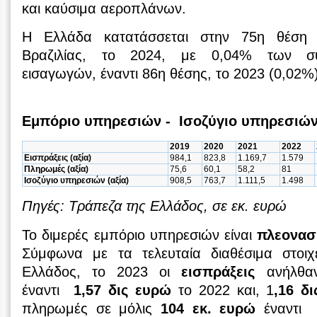
και καύσιμα αεροπλάνων.
Η Ελλάδα κατατάσσεται στην 75η θέση
Βραζιλίας, το 2024, με 0,04% των συ
εισαγωγών, έναντι 86η θέσης, το 2023 (0,02%)
Εμπόριο υπηρεσιών - Ισοζύγιο υπηρεσιώ
2019
2020
2021
2022
Εισπράξεις (αξία)
984,1
823,8
1.169,7
1.579
Πληρωμές (αξία)
75,6
60,1
58,2
81
Ισοζύγιο υπηρεσιών (αξία)
908,5
763,7
1.111,5
1.498
Πηγές: Τράπεζα της Ελλάδος, σε εκ. ευρώ
Το διμερές εμπόριο υπηρεσιών είναι
πλεονασ
Σύμφωνα με τα τελευταία διαθέσιμα στοιχ
Ελλάδος, το 2023 οι
εισπράξεις
ανήλθ
έναντι
1,57 δις ευρώ
το 2022 και, 1
,16 δ
πληρωμές σε μόλις
104 εκ. ευρώ
έναντ