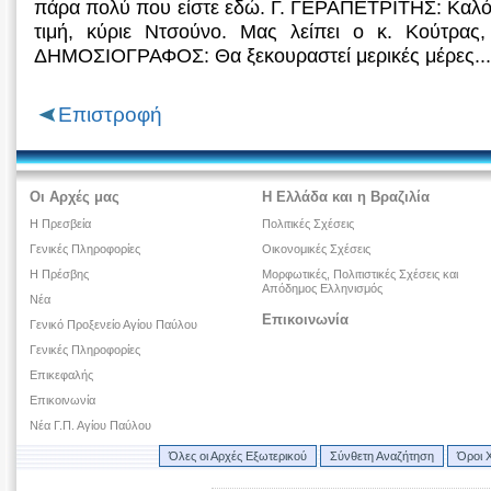
πάρα πολύ που είστε εδώ. Γ. ΓΕΡΑΠΕΤΡΙΤΗΣ: Καλό 
τιμή, κύριε Ντσούνο. Μας λείπει ο κ. Κούτρας
ΔΗΜΟΣΙΟΓΡΑΦΟΣ: Θα ξεκουραστεί μερικές μέρες..
Επιστροφή
Οι Αρχές μας
Η Ελλάδα και η Βραζιλία
Η Πρεσβεία
Πολιτικές Σχέσεις
Γενικές Πληροφορίες
Οικονομικές Σχέσεις
Η Πρέσβης
Μορφωτικές, Πολιτιστικές Σχέσεις και
Απόδημος Ελληνισμός
Νέα
Επικοινωνία
Γενικό Προξενείο Αγίου Παύλου
Γενικές Πληροφορίες
Επικεφαλής
Επικοινωνία
Νέα Γ.Π. Αγίου Παύλου
Όλες οι Αρχές Εξωτερικού
Σύνθετη Αναζήτηση
Όροι 