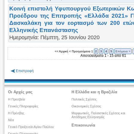
Κοινή επιστολή Υφυπουργού Εξωτερικών Κω
Προέδρου της Επιτροπής «Ελλάδα 2021» Γ
Δασκαλάκη για τον εορτασμό των 200 ετώ
Ελληνικής Επανάστασης
Ημερομηνία: Πέμπτη, 25 Ιουνίου 2020
<< Αρχική
< Προηγούμενα
1
2
3
4
5
Επόμενα >
Αποτελέσματα 1 - 15 από 61
Επιστροφή
Οι Αρχές μας
Η Ελλάδα και η Βραζιλία
Η Πρεσβεία
Πολιτικές Σχέσεις
Γενικές Πληροφορίες
Οικονομικές Σχέσεις
Η Πρέσβης
Μορφωτικές, Πολιτιστικές Σχέσεις και
Απόδημος Ελληνισμός
Νέα
Επικοινωνία
Γενικό Προξενείο Αγίου Παύλου
Γενικές Πληροφορίες