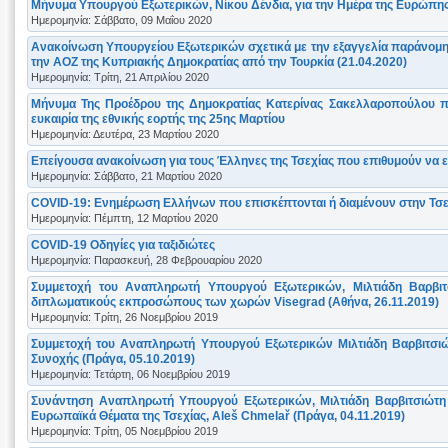
Μήνυμα Υπουργού Εξωτερικών, Νίκου Δένδια, για την Ημέρα της Ευρώπης
Ημερομηνία: Σάββατο, 09 Μαΐου 2020
Ανακοίνωση Υπουργείου Εξωτερικών σχετικά με την εξαγγελία παράνομ
την ΑΟΖ της Κυπριακής Δημοκρατίας από την Τουρκία (21.04.2020)
Ημερομηνία: Τρίτη, 21 Απριλίου 2020
Μήνυμα Της Προέδρου της Δημοκρατίας Kατερίνας Σακελλαροπούλου π
ευκαιρία της εθνικής εορτής της 25ης Μαρτίου
Ημερομηνία: Δευτέρα, 23 Μαρτίου 2020
Επείγουσα ανακοίνωση για τους Έλληνες της Τσεχίας που επιθυμούν να 
Ημερομηνία: Σάββατο, 21 Μαρτίου 2020
COVID-19: Ενημέρωση Ελλήνων που επισκέπτονται ή διαμένουν στην Τσε
Ημερομηνία: Πέμπτη, 12 Μαρτίου 2020
COVID-19 Οδηγίες για ταξιδιώτες
Ημερομηνία: Παρασκευή, 28 Φεβρουαρίου 2020
Συμμετοχή του Αναπληρωτή Υπουργού Εξωτερικών, Μιλτιάδη Βαρβιτ
διπλωματικούς εκπροσώπους των χωρών Visegrad (Αθήνα, 26.11.2019)
Ημερομηνία: Τρίτη, 26 Νοεμβρίου 2019
Συμμετοχή του Αναπληρωτή Υπουργού Εξωτερικών Μιλτιάδη Βαρβιτσι
Συνοχής (Πράγα, 05.10.2019)
Ημερομηνία: Τετάρτη, 06 Νοεμβρίου 2019
Συνάντηση Αναπληρωτή Υπουργού Εξωτερικών, Μιλτιάδη Βαρβιτσιώτη
Ευρωπαϊκά Θέματα της Τσεχίας, Aleš Chmelař (Πράγα, 04.11.2019)
Ημερομηνία: Τρίτη, 05 Νοεμβρίου 2019