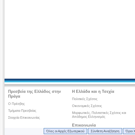
Πρεσβεία της Ελλάδος στην
Η Ελλάδα και η Τσεχία
Πράγα
Πολιτικές Σχέσεις
Ο Πρέσβης
Οικονομικές Σχέσεις
Τμήματα Πρεσβείας
Μορφωτικές, Πολιτιστικές Σχέσεις και
Απόδημος Ελληνισμός
Στοιχεία Επικοινωνίας
Επικοινωνία
Όλες οι Αρχές Εξωτερικού
Σύνθετη Αναζήτηση
Όροι 