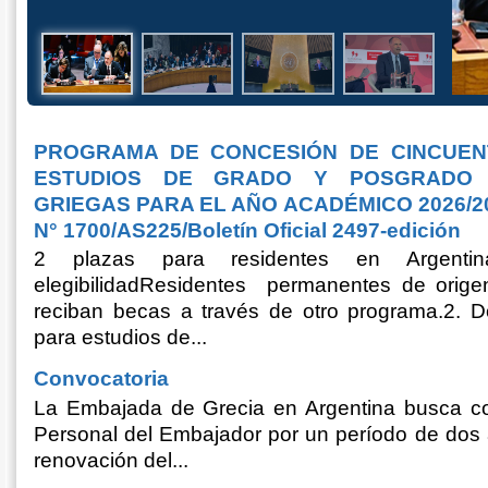
PROGRAMA DE CONCESIÓN DE CINCUENT
ESTUDIOS DE GRADO Y POSGRADO 
GRIEGAS PARA EL AÑO ACADÉMICO 2026/2027
N° 1700/AS225/Boletín Oficial 2497-edición
2 plazas para residentes en Argenti
elegibilidadResidentes permanentes de orig
reciban becas a través de otro programa.2. 
para estudios de...
Convocatoria
La Embajada de Grecia en Argentina busca con
Personal del Embajador por un período de dos 
renovación del...