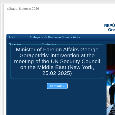
sábado, 8 agosto 2026
REPÚ
Gre
Inicio
Embajada de Grecia en Buenos Aires
Servicios
Contactos
Minister of Foreign Affairs George
Gerapetritis’ intervention at the
meeting of the UN Security Council
on the Middle East (New York,
25.02.2025)
Continúa...