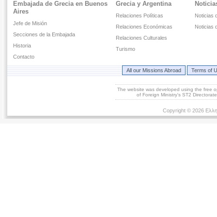
Embajada de Grecia en Buenos
Grecia y Argentina
Noticia
Aires
Relaciones Políticas
Noticias 
Jefe de Misión
Relaciones Económicas
Noticias 
Secciones de la Embajada
Relaciones Culturales
Historia
Turismo
Contacto
All our Missions Abroad
Terms of 
The website was developed using the free 
of Foreign Ministry's ST2 Directora
Copyright © 2026 Ελλη