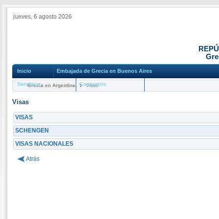
jueves, 6 agosto 2026
REPÚ
Gre
Inicio
Embajada de Grecia en Buenos Aires
Servicios
Contactos
Grecia en Argentina
Visas
Visas
VISAS
SCHENGEN
VISAS NACIONALES
Atrás