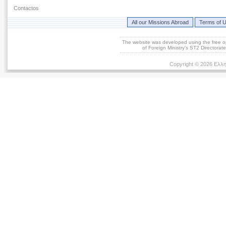
Contactos
All our Missions Abroad
Terms of 
The website was developed using the free 
of Foreign Ministry's ST2 Directora
Copyright © 2026 Ελλη