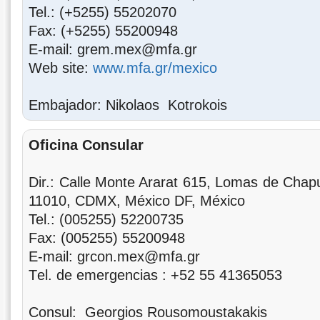
Tel.: (+5255) 55202070
Fax: (+5255) 55200948
Ε-mail: grem.mex@mfa.gr
Web site:
www.mfa.gr/mexico
Embajador: Nikolaos Kotrokois
Oficina Consular
Dir.: Calle Monte Ararat 615, Lomas de Chapu
11010, CDMX, México DF, México
Tel.: (005255) 52200735‬
Fax: (005255) 55200948
Ε-mail: grcon.mex@mfa.gr
Τel. de emergencias : +52 55 41365053
Consul: Georgios Rousomoustakakis