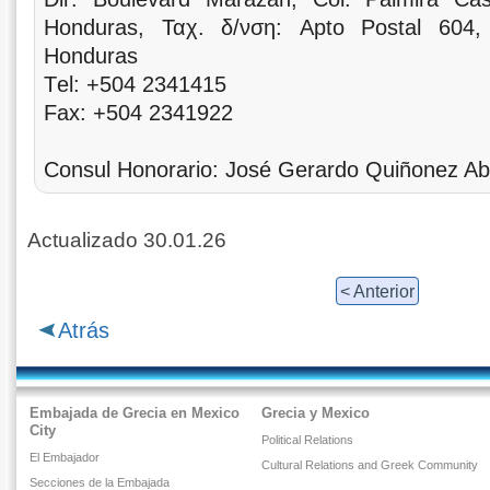
Honduras, Ταχ. δ/νση: Apto Postal 604, 
Honduras
Τel: +504 2341415
Fax: +504 2341922
Consul Honorario: José Gerardo Quiñonez A
Actualizado 30.01.26
< Anterior
Atrás
Embajada de Grecia en Mexico
Grecia y Mexico
City
Political Relations
El Embajador
Cultural Relations and Greek Community
Secciones de la Embajada