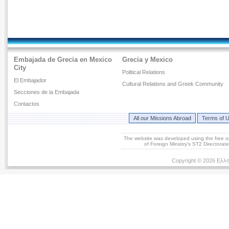
Embajada de Grecia en Mexico
Grecia y Mexico
City
Political Relations
El Embajador
Cultural Relations and Greek Community
Secciones de la Embajada
Contactos
All our Missions Abroad
Terms of 
The website was developed using the free 
of Foreign Ministry's ST2 Directora
Copyright © 2026 Ελλη