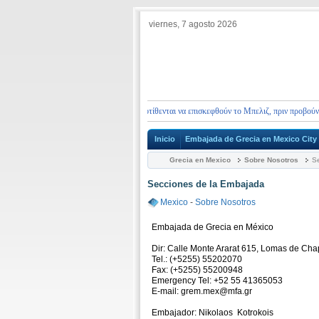
viernes, 7 agosto 2026
άτοχοι ελληνικών διαβατηρίων που προτίθενται να επισκεφθούν το Μπελιζ, πριν προβούν σε 
Inicio
Embajada de Grecia en Mexico City
Grecia en Mexico
Sobre Nosotros
Se
Secciones de la Embajada
Mexico
-
Sobre Nosotros
Embajada de Grecia en México
Dir: Calle Monte Ararat 615, Lomas de Ch
Tel.: (+5255) 55202070
Fax: (+5255) 55200948
Emergency Tel: +52 55 41365053
Ε-mail: grem.mex@mfa.gr
Embajador: Nikolaos Kotrokois