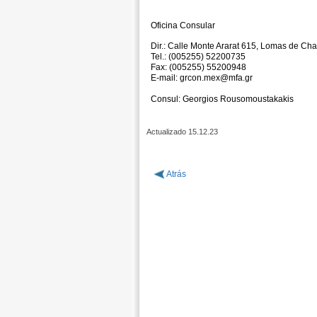
Oficina Consular
Dir.: Calle Monte Ararat 615, Lomas de C
Tel.: (005255) 52200735‬
Fax: (005255) 55200948
Ε-mail: grcon.mex@mfa.gr
Consul: Georgios Rousomoustakakis
Actualizado 15.12.23
Atrás