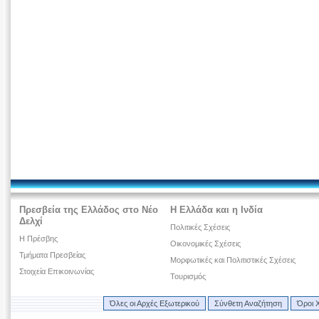
Πρεσβεία της Ελλάδος στο Νέο
Η Ελλάδα και η Ινδία
Δελχί
Πολιτικές Σχέσεις
Η Πρέσβης
Οικονομικές Σχέσεις
Τμήματα Πρεσβείας
Μορφωτικές και Πολιτιστικές Σχέσεις
Στοιχεία Επικοινωνίας
Τουρισμός
Όλες οι Αρχές Εξωτερικού
Σύνθετη Αναζήτηση
Όροι 