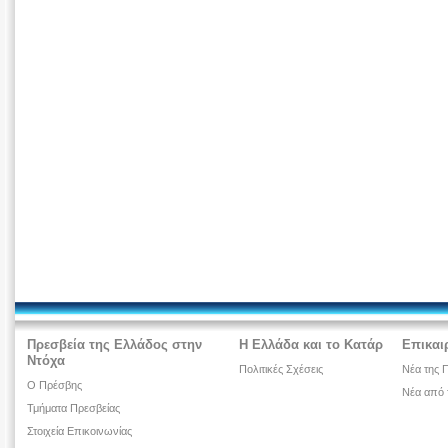
Πρεσβεία της Ελλάδος στην
Η Ελλάδα και το Κατάρ
Επικαι
Ντόχα
Πολιτικές Σχέσεις
Νέα της 
Ο Πρέσβης
Νέα από 
Τμήματα Πρεσβείας
Στοιχεία Επικοινωνίας