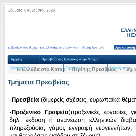
Σάββατο, 8 Αυγούστου 2026
ΕΛΛΗΝ
Η Ε
και Προξενικών Αρχών της Ελλάδας στο Ιράν και τη Μέση Ανατολή
Ανακοίνωση
Τη
Αρχική
Πρεσβεία της Ελλάδος στην Ντόχα
Επικαιρότητα
Υπηρεσίες
Επικοινωνία
Η Ελλάδα στο Κατάρ
Περί της Πρεσβείας
Τμήμα
Τμήματα Πρεσβείας
-
Πρεσβεία
(διμερείς σχέσεις, ευρωπαϊκά θέμα
-
Προξενικό Γραφείο
(προξενικές εργασίες γ
δηλ. έκδοση ή ανανέωση ελληνικών διαβατ
πληρεξούσια, γάμοι, εγγραφή νεογεννήτων, 
και θεωρήσεις εισόδου σε ξένους)