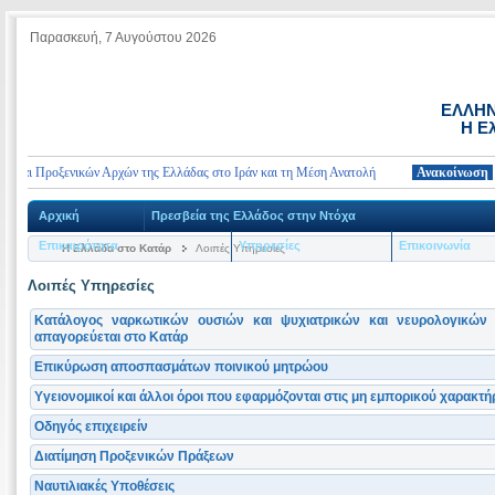
Παρασκευή, 7 Αυγούστου 2026
ΕΛΛΗΝ
Η Ε
αι Προξενικών Αρχών της Ελλάδας στο Ιράν και τη Μέση Ανατολή
Ανακοίνωση
Τηλ
Αρχική
Πρεσβεία της Ελλάδος στην Ντόχα
Επικαιρότητα
Υπηρεσίες
Επικοινωνία
Η Ελλάδα στο Κατάρ
Λοιπές Υπηρεσίες
Λοιπές Υπηρεσίες
Κατάλογος ναρκωτικών ουσιών και ψυχιατρικών και νευρολογικώ
απαγορεύεται στο Κατάρ
Επικύρωση αποσπασμάτων ποινικού μητρώου
Υγειονομικοί και άλλοι όροι που εφαρμόζονται στις μη εμπορικού χαρακτ
Οδηγός επιχειρείν
Διατίμηση Προξενικών Πράξεων
Ναυτιλιακές Υποθέσεις