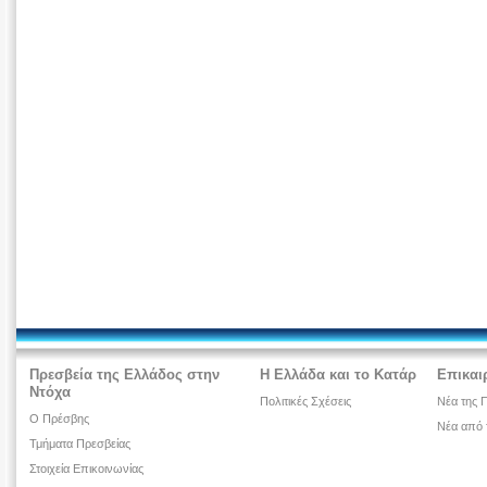
Πρεσβεία της Ελλάδος στην
Η Ελλάδα και το Κατάρ
Επικαι
Ντόχα
Πολιτικές Σχέσεις
Νέα της 
Ο Πρέσβης
Νέα από 
Τμήματα Πρεσβείας
Στοιχεία Επικοινωνίας