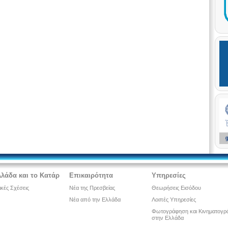
λλάδα και το Κατάρ
Επικαιρότητα
Υπηρεσίες
ικές Σχέσεις
Νέα της Πρεσβείας
Θεωρήσεις Εισόδου
Νέα από την Ελλάδα
Λοιπές Υπηρεσίες
Φωτογράφηση και Κινηματογρ
στην Ελλάδα