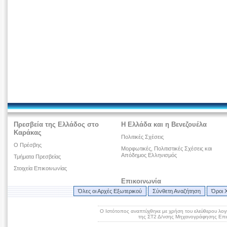
Πρεσβεία της Ελλάδος στο
Η Ελλάδα και η Βενεζουέλα
Καράκας
Πολιτικές Σχέσεις
Ο Πρέσβης
Μορφωτικές, Πολιτιστικές Σχέσεις και
Απόδημος Ελληνισμός
Τμήματα Πρεσβείας
Στοιχεία Επικοινωνίας
Επικοινωνία
Όλες οι Αρχές Εξωτερικού
Σύνθετη Αναζήτηση
Όροι 
Ο Ιστότοπος αναπτύχθηκε με χρήση του ελεύθερου λογ
της ΣΤ2 Δ/νσης Μηχανογράφησης Επικ