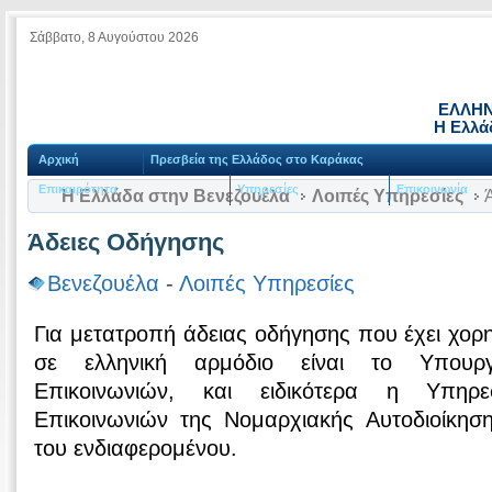
Σάββατο, 8 Αυγούστου 2026
ΕΛΛΗΝ
Η Ελλά
Αρχική
Πρεσβεία της Ελλάδος στο Καράκας
Επικαιρότητα
Υπηρεσίες
Επικοινωνία
Η Ελλάδα στην Βενεζουέλα
Λοιπές Υπηρεσίες
Ά
Άδειες Οδήγησης
Βενεζουέλα
-
Λοιπές Υπηρεσίες
Για μετατροπή άδειας οδήγησης που έχει χορ
σε ελληνική αρμόδιο είναι το Υπουρ
Επικοινωνιών, και ειδικότερα η Υπηρ
Επικοινωνιών της Νομαρχιακής Αυτοδιοίκηση
του ενδιαφερομένου.