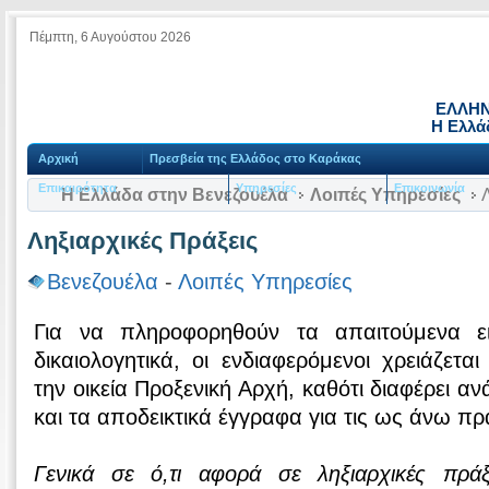
Πέμπτη, 6 Αυγούστου 2026
ΕΛΛΗΝ
Η Ελλά
Αρχική
Πρεσβεία της Ελλάδος στο Καράκας
Επικαιρότητα
Υπηρεσίες
Επικοινωνία
Η Ελλάδα στην Βενεζουέλα
Λοιπές Υπηρεσίες
Λ
Ληξιαρχικές Πράξεις
Βενεζουέλα
-
Λοιπές Υπηρεσίες
Για να πληροφορηθούν τα απαιτούμενα ε
δικαιολογητικά, οι ενδιαφερόμενοι χρειάζετα
την οικεία Προξενική Αρχή, καθότι διαφέρει 
και τα αποδεικτικά έγγραφα για τις ως άνω πρά
Γενικά σε ό,τι αφορά σε ληξιαρχικές πράξε