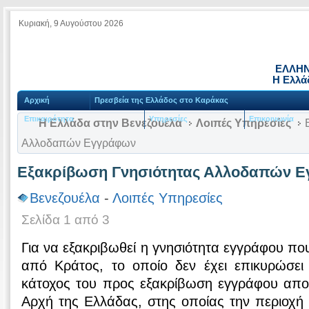
Κυριακή, 9 Αυγούστου 2026
ΕΛΛΗΝ
Η Ελλά
Αρχική
Πρεσβεία της Ελλάδος στο Καράκας
Επικαιρότητα
Υπηρεσίες
Επικοινωνία
Η Ελλάδα στην Βενεζουέλα
Λοιπές Υπηρεσίες
Ε
Αλλοδαπών Εγγράφων
Εξακρίβωση Γνησιότητας Αλλοδαπών 
Βενεζουέλα
-
Λοιπές Υπηρεσίες
Σελίδα 1 από 3
Για να εξακριβωθεί η γνησιότητα εγγράφου που
από Κράτος, το οποίο δεν έχει επικυρώσε
κάτοχος του προς εξακρίβωση εγγράφου αποτ
Αρχή της Ελλάδας, στης οποίας την περιοχή 