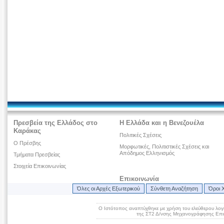
Πρεσβεία της Ελλάδος στο
Η Ελλάδα και η Βενεζουέλα
Καράκας
Πολιτικές Σχέσεις
Ο Πρέσβης
Μορφωτικές, Πολιτιστικές Σχέσεις και
Απόδημος Ελληνισμός
Τμήματα Πρεσβείας
Στοιχεία Επικοινωνίας
Επικοινωνία
Όλες οι Αρχές Εξωτερικού
Σύνθετη Αναζήτηση
Όροι 
Ο Ιστότοπος αναπτύχθηκε με χρήση του ελεύθερου λογ
της ΣΤ2 Δ/νσης Μηχανογράφησης Επικ